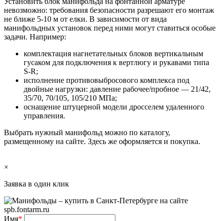
Установить блок манифольда на фонтанной арматуре
невозможно: требования безопасности разрешают его монтаж
не ближе 5-10 м от елки. В зависимости от вида
манифольдных установок перед ними могут ставиться особые
задачи. Например:
комплектация нагнетательных блоков вертикальным
гусаком для подключения к вертлюгу и рукавами типа
S-R;
исполнение противовыбросового комплекса под
двойные нагрузки: давление рабочее/пробное — 21/42,
35/70, 70/105, 105/210 МПа;
оснащение штуцерной модели дросселем удаленного
управления.
Выбрать нужный манифольд можно по каталогу,
размещенному на сайте. Здесь же оформляется и покупка.
×
Заявка в один клик
Имя
*