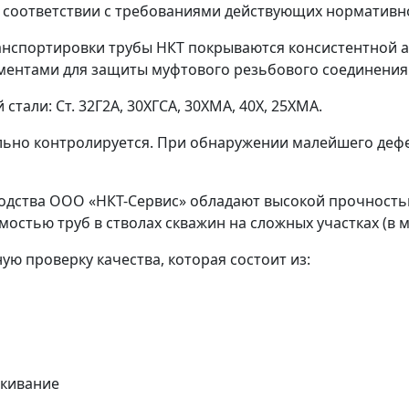
в соответствии с требованиями действующих нормативн
ранспортировки трубы НКТ покрываются консистентной 
ентами для защиты муфтового резьбового соединения 
тали: Ст. 32Г2А, 30ХГСА, 30ХМА, 40Х, 25ХМА.
ьно контролируется. При обнаружении малейшего дефек
одства ООО «НКТ-Сервис» обладают высокой прочност
остью труб в стволах скважин на сложных участках (в 
ую проверку качества, которая состоит из:
скивание