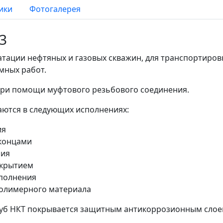
ики
Фотогалерея
3
атации нефтяных и газовых скважин, для транспортиров
мных работ.
 при помощи муфтового резьбового соединения.
ются в следующих исполнениях:
ия
 концами
ния
окрытием
сполнения
полимерного материала
руб НКТ покрывается защитным антикоррозионным слое