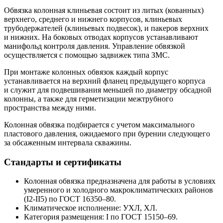
Обвязка колонная клиньевая состоит из литых (кованных)
верхнего, среднего и нижнего корпусов, клиньевых
трубодержателей (клиньевых подвесок), и пакеров верхних
и нижних. На боковых отводах корпусов устанавливают
манифольд контроля давления. Управление обвязкой
осуществляется с помощью задвижек типа ЗМС.
При монтаже колонных обвязок каждый корпус
устанавливается на верхний фланец предыдущего корпуса
и служит для подвешивания меньшей по диаметру обсадной
колонны, а также для герметизации межтрубного
пространства между ними.
Колонная обвязка подбирается с учетом максимального
пластового давления, ожидаемого при бурении следующего
за обсаженным интервала скважины.
Стандарты и сертификаты
Колонная обвязка предназначена для работы в условиях
умеренного и холодного макроклиматических районов
(
I2-II5
) по
ГОСТ 16350–80.
Климатическое исполнение: УХЛ, ХЛ.
Категория размещения: I по
ГОСТ 15150–69.