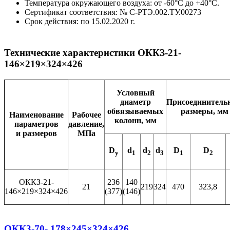
Температура окружающего воздуха: от -60°С до +40°С.
Сертификат соответствия: №
С-РТЭ.002.ТУ.00273
Срок действия: по
15.02.2020 г.
Технические характеристики ОККЗ-21-
146×219×324×426
Условный
диаметр
Присоединитель
обвязываемых
размеры, мм
Наименование
Рабочее
колонн, мм
параметров
давление,
и размеров
МПа
D
d
d
d
D
D
y
1
2
3
1
2
ОККЗ-21-
236
140
21
219
324
470
323,8
146×219×324×426
(377)
(146)
ОКК3-70- 178×245×324×426