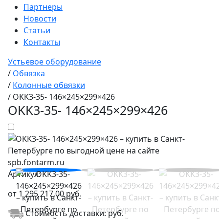
Партнеры
Новости
Статьи
Контакты
Устьевое оборудование
/
Обвязка
/
Колонные обвязки
/
OKK3-35- 146×245×299×426
OKK3-35- 146×245×299×426
Артикул:
от
1 295 217,00
руб.
Стоимость доставки:
руб.