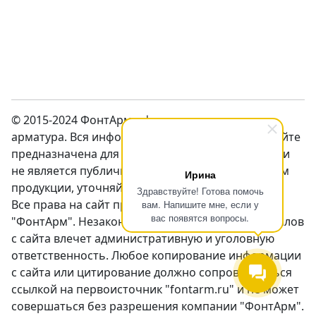
© 2015-2024 ФонтАрм – фонтанная устьевая
арматура. Вся информация предсталенная на сайте
предназначена для ознакомления с продукцией и
не является публичной оффертой. Перед заказом
Ирина
продукции, уточняйте цены у менеджеров.
Здравствуйте! Готова помочь
Все права на сайт принадлежат компании
вам. Напишите мне, если у
вас появятся вопросы.
"ФонтАрм". Незаконное использование материалов
с сайта влечет административную и уголовную
ответственность. Любое копирование информации
с сайта или цитирование должно сопровождаться
ссылкой на первоисточник "fontarm.ru" и не может
совершаться без разрешения компании "ФонтАрм".