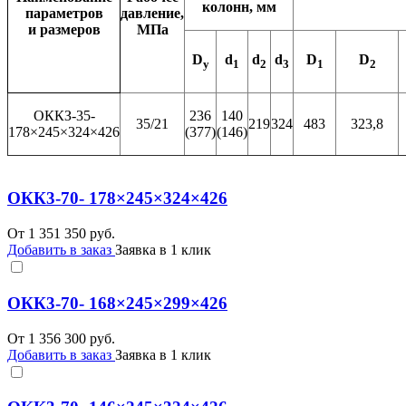
колонн, мм
параметров
давление,
и размеров
МПа
D
d
d
d
D
D
y
1
2
3
1
2
ОККЗ-35-
236
140
35/21
219
324
483
323,8
178×245×324×426
(377)
(146)
ОКК3-70- 178×245×324×426
От
1 351 350
руб.
Добавить в заказ
Заявка в 1 клик
ОКК3-70- 168×245×299×426
От
1 356 300
руб.
Добавить в заказ
Заявка в 1 клик